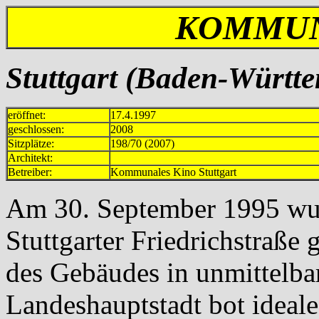
KOMMUN
Stuttgart (Baden-Württe
eröffnet:
17.4.1997
geschlossen:
2008
Sitzplätze:
198/70 (2007)
Architekt:
Betreiber:
Kommunales Kino Stuttgart
Am 30. September 1995 wur
Stuttgarter Friedrichstraße 
des Gebäudes in unmittelb
Landeshauptstadt bot ideal