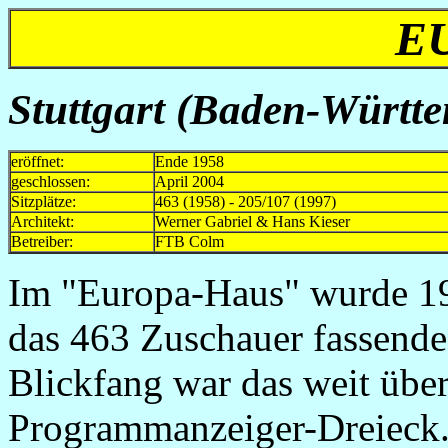
E
Stuttgart (Baden-Württe
eröffnet:
Ende 1958
geschlossen:
April 2004
Sitzplätze:
463 (1958) - 205/107 (1997)
Architekt:
Werner Gabriel & Hans Kieser
Betreiber:
FTB Colm
Im "Europa-Haus" wurde 1
das 463 Zuschauer fassende
Blickfang war das weit übe
Programmanzeiger-Dreieck. 