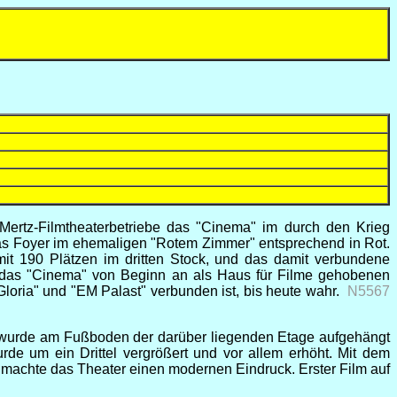
ertz-Filmtheaterbetriebe das "Cinema" im durch den Krieg
Das Foyer im ehemaligen "Rotem Zimmer" entsprechend in Rot.
t 190 Plätzen im dritten Stock, und das damit verbundene
n das "Cinema" von Beginn an als Haus für Filme gehobenen
loria" und "EM Palast" verbunden ist, bis heute wahr.
N5567
wurde am Fußboden der darüber liegenden Etage aufgehängt
de um ein Drittel vergrößert und vor allem erhöht. Mit dem
machte das Theater einen modernen Eindruck. Erster Film auf