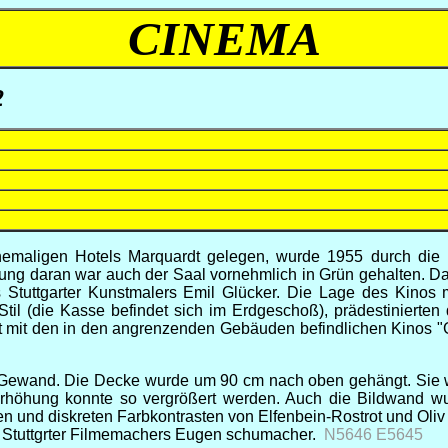
CINEMA
2
maligen Hotels Marquardt gelegen, wurde 1955 durch die M
hnung daran war auch der Saal vornehmlich in Grün gehalten. 
ttgarter Kunstmalers Emil Glücker. Die Lage des Kinos mi
il (die Kasse befindet sich im Erdgeschoß), prädestinierte
t mit den in den angrenzenden Gebäuden befindlichen Kinos "G
m Gewand. Die Decke wurde um 90 cm nach oben gehängt. Sie 
erhöhung konnte so vergrößert werden. Auch die Bildwand wur
 und diskreten Farbkontrasten von Elfenbein-Rostrot und Oliv 
 Stuttgrter Filmemachers Eugen schumacher.
N5646 E5645