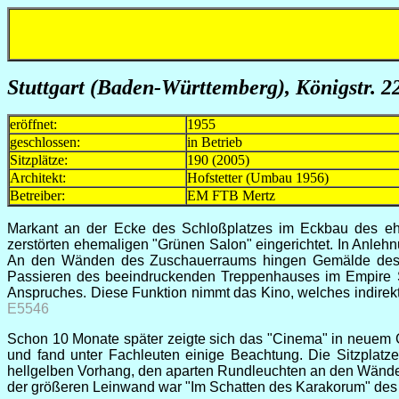
Stuttgart (Baden-Württemberg), Königstr. 2
eröffnet:
1955
geschlossen:
in Betrieb
Sitzplätze:
190 (2005)
Architekt:
Hofstetter (Umbau 1956)
Betreiber:
EM FTB Mertz
Markant an der Ecke des Schloßplatzes im Eckbau des ehe
zerstörten ehemaligen "Grünen Salon" eingerichtet. In Anle
An den Wänden des Zuschauerraums hingen Gemälde des Stu
Passieren des beeindruckenden Treppenhauses im Empire St
Anspruches. Diese Funktion nimmt das Kino, welches indirek
E5546
Schon 10 Monate später zeigte sich das "Cinema" in neue
und fand unter Fachleuten einige Beachtung. Die Sitzplatz
hellgelben Vorhang, den aparten Rundleuchten an den Wänden
der größeren Leinwand war "Im Schatten des Karakorum" des