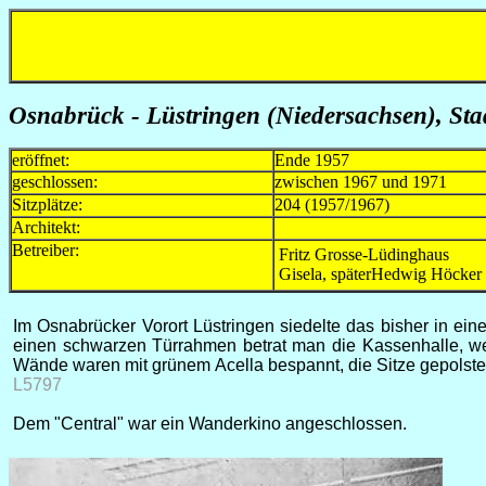
Osnabrück - Lüstringen (Niedersachsen), St
eröffnet:
Ende 1957
geschlossen:
zwischen 1967 und 1971
Sitzplätze:
204 (1957/1967)
Architekt:
Betreiber:
Fritz Grosse-Lüdinghaus
Gisela, späterHedwig Höcker
Im Osnabrücker Vorort Lüstringen siedelte das bisher in ei
einen schwarzen Türrahmen betrat man die Kassenhalle, w
Wände waren mit grünem Acella bespannt, die Sitze gepolstert
L5797
Dem "Central" war ein Wanderkino angeschlossen.