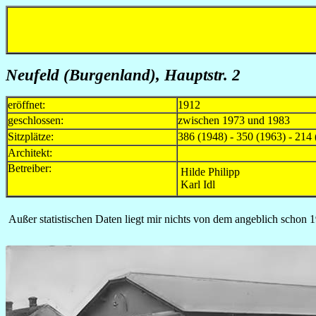
Neufeld (Burgenland), Hauptstr. 2
eröffnet:
1912
geschlossen:
zwischen 1973 und 1983
Sitzplätze:
386 (1948) - 350 (1963) - 214
Architekt:
Betreiber:
Hilde Philipp
Karl Idl
Außer statistischen Daten liegt mir nichts von dem angeblich schon 