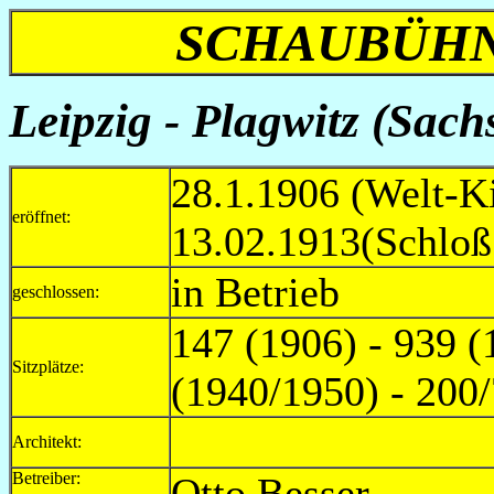
SCHAUBÜHN
Leipzig - Plagwitz (Sach
28.1.1906 (Welt-K
eröffnet:
13.02.1913(Schloß
in Betrieb
geschlossen:
147 (1906) - 939 (
Sitzplätze:
(1940/1950) - 200
Architekt:
Betreiber:
Otto B