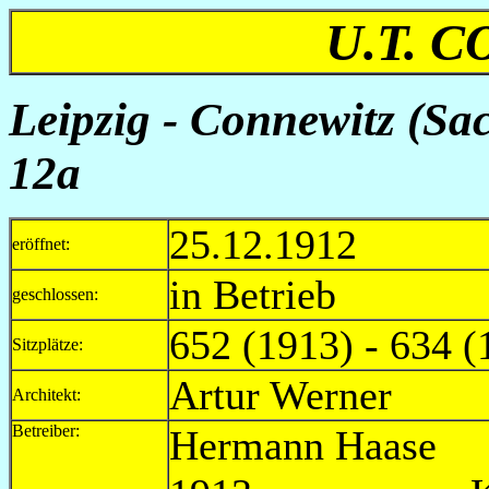
U.T. 
Leipzig - Connewitz (Sa
12a
25.12.1912
eröffnet:
in Betrieb
geschlossen:
652 (1913) - 634 (
Sitzplätze:
Artur Werner
Architekt:
Betreiber:
Hermann H