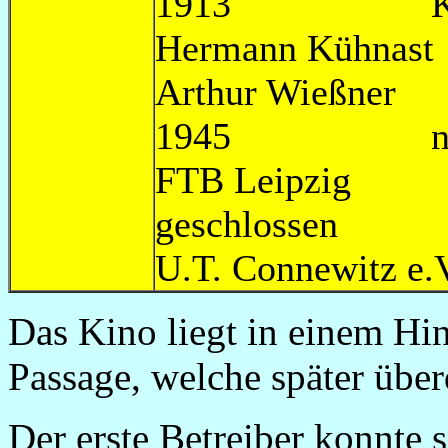
1913 Kinonam
Hermann Küh
Arthur Wie
1945 neuer K
FTB Le
geschlo
U.T. Connewit
Das Kino liegt in einem Hin
Passage, welche später über
Der erste Betreiber konnte s