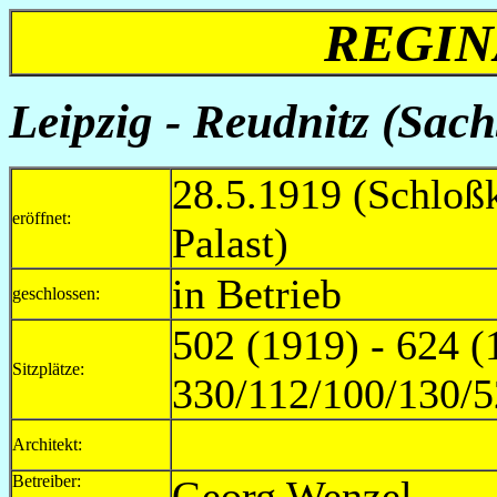
REGIN
Leipzig - Reudnitz (Sach
28.5.1919 (Schloßk
eröffnet:
Palast)
in Betrieb
geschlossen:
502 (1919) - 624 (
Sitzplätze:
330/112/100/130/5
Architekt:
Betreiber:
Georg Wen