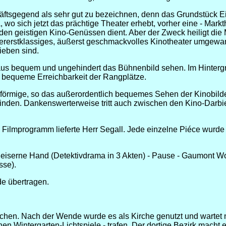
häftsgegend als sehr gut zu bezeichnen, denn das Grundstück Eis
wo sich jetzt das prächtige Theater erhebt, vorher eine - Markt
 geistigen Kino-Genüssen dient. Aber der Zweck heiligt die Mi
allererstklassiges, äußerst geschmackvolles Kinotheater umgewa
ieben sind.
 aus bequem und ungehindert das Bühnenbild sehen. Im Hintergr
 bequeme Erreichbarkeit der Rangplätze.
förmige, so das außerordentlich bequemes Sehen der Kinobilder
inden. Dankenswerterweise tritt auch zwischen den Kino-Darbi
s Filmprogramm lieferte Herr Segall. Jede einzelne Piéce wurde
iserne Hand (Detektivdrama in 3 Akten) - Pause - Gaumont Wo
sse).
de übertragen.
ichen. Nach der Wende wurde es als Kirche genutzt und wartet
nen Wintergarten-Lichtspiele - trafen. Der dortige Bezirk mac