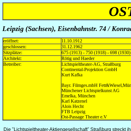
OS
Leipzig (Sachsen), Eisenbahnstr. 74 / Konrad
eröffnet:
11.10.1912
geschlossen:
31.12.1962
Sitzplätze:
675 (1913) - 750 (1918) - 698 (1930)
Architekt:
Rötig und Haeder
Betreiber:
Lichtspieltheater-AG, Straß
Continental-Projektion Gm
Kurt Kafka 1918 neu
Bayr. Filmges.mbH Fett&Wiesel,Mü
Münchener Lichtspielkuns
Emelka, München 1
Karl Katzenel 
Alois Hecht 1933
FTB Leipzig 19
Ost-Passage Theater e.V seit
Die "Lichtspieltheater-Aktiengesellschaft" Straßburg streckt i