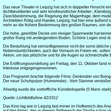
Das neue Theater in Leipzig hat sich in doppelter Hinsicht e
dichtbevölkerter und sehr kinofreundlicher Arbeiter-, Kleinbü
Zweckbestimmung, die Regelung der Magenfrage, dem modernen 
Architekten Rötig und Haeder, Leipzig, hat hier eine äußerst 
mehr an die frühere Bestimmung des großen Raumes, von dem
Die hohe, gewölbte Decke von riesiger Spannweite hat keiner
großer Rang mit ansteigendem Boden. Schöne Logen sind dor
Die Bestuhlung hat vernünftigerweise nicht die sonst üblich
Nebenräumlichkeiten, auch der Vorraum im Freien etc. solle
Aktion, um das plötzliche und für die Augen so schmerzhafte
Die Eröffnungsvorstellung am Freitag, den 11. Oktober fand 
Interesse entgegengenommen.
Das Programm brachte folgende Films: Denkmäler von Bologn
Der neue Schuhputzer (Humoreske) - Vom Stamme verstoßen (
Allseitig wurde die vortreffliche Künstlerkapelle (5 Mann sta
Quelle: Lichtbildbühne 42/1912
Das Kino lag wie in Leipzig fast immer im Hofbereich des A
auf den Abriss, den in diesem Teilbereich der Straße schon 