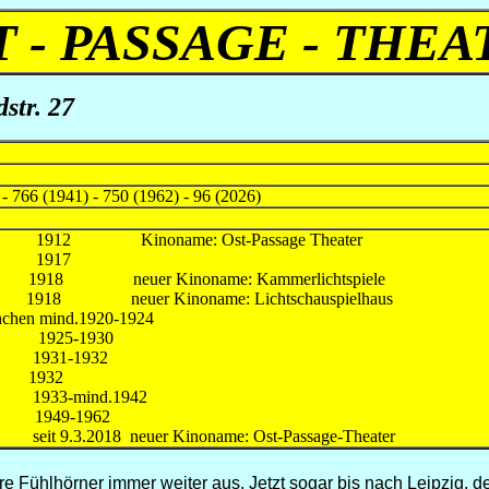
T - PASSAGE - THEA
str. 27
 - 766 (1941) - 750 (1962) - 96 (2026)
burg 1912 Kinoname: Ost-Passage Theater
bH 1917
er Kinoname: Kammerlichtspiele
1918 neuer Kinoname: Lichtschauspielhaus
nchen mind.1920-1924
t AG
1925-1930
931-1932
1932
-mind.1942
49-1962
 9.3.2018 neuer Kinoname: Ost-Passage-Theater
hre Fühlhörner immer weiter aus. Jetzt sogar bis nach Leipzig, d