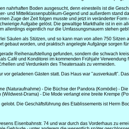
inen nahrhaften Boden ausgesucht, denn einesteils ist die Gesc
rger- und Mittelklassenpublikum-Gegend und außerdem stand da, 
Zuge der Zeit folgen musste und jetzt in veränderter Form den
schwierige Aufgabe gelöst. Die gewaltige Markthalle ist in ein 
 allerdings eigentlich nur die Umfassungsmauern stehen gebl
lei Säulen als Stützen, und so kann man von allen 750 Sitzen
t gebaut worden, und praktisch angelegte Aufgänge sorgen für
e gerade Reihenaufstellung gefunden, sondern die schwach kreis
n als Café und Konditorei im kommenden Frühjahr Verwendung f
 Erhellen und Verdunkeln des Theatersaals zu vermeiden.
nur vor geladenen Gästen statt. Das Haus war "ausverkauft". Da
e (Naturaufnahme) - Die Büchse der Pandora (Komödie) - Die e
Wildwest-Drama) - Die Mode verlangt eine breite Krempe (Po
rk) gelobt. Die Geschäftsführung des Etablissements ist Herrn Bo
nwesens Eisenbahnstr. 74 und war durch das Vorderhaus zu erre
viele Gebäude - unter anderem die wesentlich später geschlosse