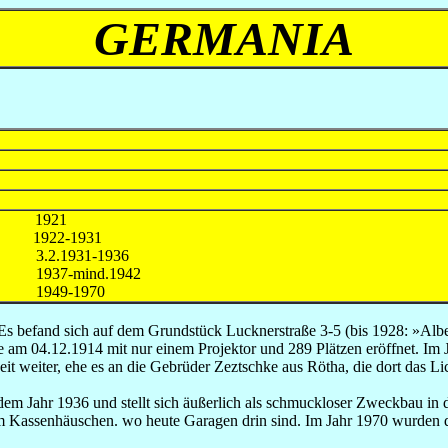
GERMANIA
1921
22-1931
 3.2.1931-1936
7-mind.1942
49-1970
s befand sich auf dem Grundstück Lucknerstraße 3-5 (bis 1928: »Alber
am 04.12.1914 mit nur einem Projektor und 289 Plätzen eröffnet. Im 
Zeit weiter, ehe es an die Gebrüder Zeztschke aus Rötha, die dort das 
em Jahr 1936 und stellt sich äußerlich als schmuckloser Zweckbau in de
m Kassenhäuschen. wo heute Garagen drin sind. Im Jahr 1970 wurden d