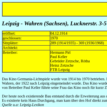
Leipzig - Wahren (Sachsen), Lucknerstr. 3-5
eröffnet:
04.12.1914
geschlossen:
1970
Sitzplätze:
289 (1914/1935) - 369 (1936/1968)
Architekt:
Betreiber:
Hermann Pirl 
Paul Keller 19
Gebrüder Zetzsche, Rötha
Heinz Zetzsche 193
FTB Leipzig 19
Das Kino Germania-Lichtspiele wurde von 1914 bis 1970 betrieben. E
Wahren, der 1922 nach Leipzig eingemeindet wurde. Das Kino wurde 
von Betreiber Paul Keller führte seine Frau das Kino noch für kurzr 
Der heute noch existierende Bau entstand durch die Erweiterung aus d
Es existierte kein Haus-Durchgang, man kam über den Hof direkt zu
Quelle u.a: Leipzig-Lexikon