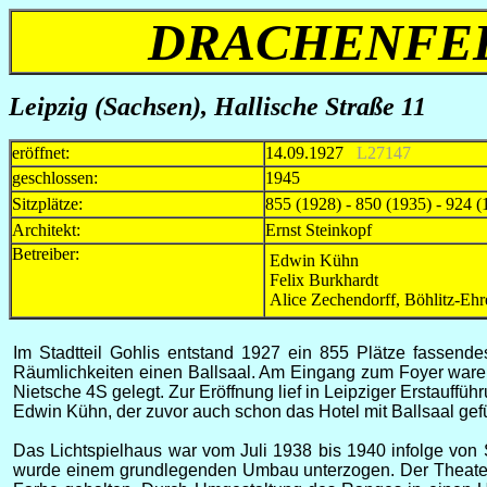
DRACHENFELS
Leipzig (Sachsen), Hallische Straße 11
eröffnet:
14.09.1927
L27147
geschlossen:
1945
Sitzplätze:
855 (1928) - 850 (1935) - 924 (
Architekt:
Ernst Steinkopf
Betreiber:
Edwin Kühn
Felix Burkhardt
Alice Zechendorff, Böhlitz-Eh
Im Stadtteil Gohlis entstand 1927 ein 855 Plätze fassend
Räumlichkeiten einen Ballsaal. Am Eingang zum Foyer waren
Nietsche 4S gelegt. Zur Eröffnung lief in Leipziger Erstauffü
Edwin Kühn, der zuvor auch schon das Hotel mit Ballsaal gefüh
Das Lichtspielhaus war vom Juli 1938 bis 1940 infolge von 
wurde einem grundlegenden Umbau unterzogen. Der Theatersa