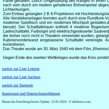
Farbe gehalten. Durch Umgestaltung des Ranges in einen
nach vorn durch ein modern gehaltenes Bühnenportal abgesc
Lichtwirkungen.
Zum Einbau gelangten 2 B 8-Projektoren mit Hochleistungsla
Alle Verstärkeranlagen konnten auch durch eine Rundfunk-Vo
moderner Spieltisch und ein modernes Mischpult gestatten
benutzt. Der Schalttafelraum enthielt 4 moderne Bogenlam
Ladeschalttafel, Farborgel und elektrischgesteuerter Saalve
die bisher noch nicht in Theatern verwendet wurden, gelangt
Kabinenvorderwand eingelassene Schalttafel vereinigte. A
kontrollieren.
Das Theater wurde am 30. März 1940 mit dem Film „Rheinisch
Gegen Ende des zweiten Weltkrieges wurde das Kino zerstört
zurück zur Liste Leipzig
zurück zur Liste Sachsen
zurück zur Startseite
Impressum und Datenschutzerklärung
Datum der Erstellung/letztes Update: 22.02.2024 - © allekinos.com