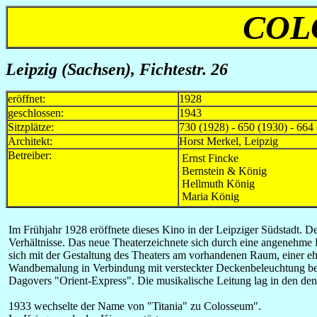
COL
Leipzig (Sachsen), Fichtestr. 26
eröffnet:
1928
geschlossen:
1943
Sitzplätze:
730 (1928) - 650 (1930) - 664
Architekt:
Horst Merkel, Leipzig
Betreiber:
Ernst Fincke
Bernstein & König
Hellmuth König
Maria König
I
m Frühjahr 1928 eröffnete dieses Kino in der Leipziger Südstadt. D
Verhältnisse. Das neue Theaterzeichnete sich durch eine angenehme 
sich mit der Gestaltung des Theaters am vorhandenen Raum, einer 
Wandbemalung in Verbindung mit versteckter Deckenbeleuchtung bewirk
Dagovers "Orient-Express".
Die musikalische Leitung lag in den de
1933 wechselte der Name von "Titania" zu Colosseum".