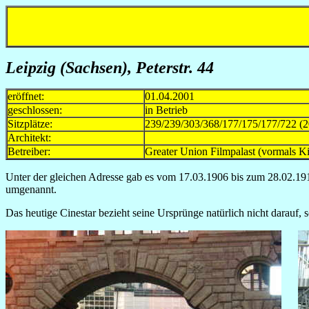
Leipzig (Sachsen), Peterstr. 44
eröffnet:
01.04.2001
geschlossen:
in Betrieb
Sitzplätze:
239/239/303/368/177/175/177/722 (2
Architekt:
Betreiber:
Greater Union Filmpalast (vorma
Unter der gleichen Adresse gab es vom 17.03.1906 bis zum 28.02.191
umgenannt.
Das heutige Cinestar bezieht seine Ursprünge natürlich nicht darauf,