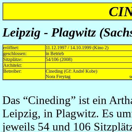
CI
Leipzig - Plagwitz (Sach
eröffnet:
11.12.1997 / 14.10.1999 (Kino 2)
geschlossen:
in Betrieb
Sitzplätze:
54/106 (2008)
Architekt:
Betreiber:
Cineding (Gf: André Kobe) 1997
Nora Freytag seit 
Das “Cineding” ist ein Art
Leipzig, in Plagwitz. Es um
jeweils 54 und 106 Sitzplät