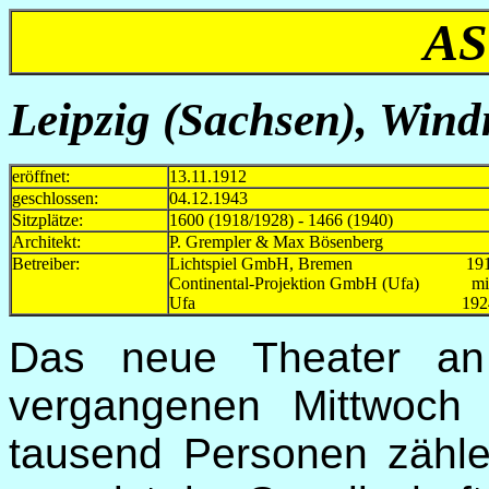
AS
Leipzig (Sachsen), Wind
eröffnet:
13.11.1912
geschlossen:
04.12.1943
Sitzplätze:
1600 (1918/1928) - 1466 (1940)
Architekt:
P. Grempler & Max Bösenberg
Betreiber:
Lichtspiel GmbH, Bremen 19
Continental-Projektion GmbH (Ufa) mi
Ufa 1924-19
Das neue Theater an 
vergangenen Mittwoch
tausend Personen zähl