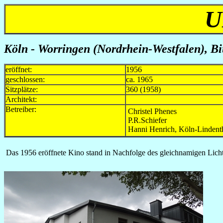
U
Köln - Worringen (Nordrhein-Westfalen), Bit
eröffnet:
1956
geschlossen:
ca. 1965
Sitzplätze:
360 (1958)
Architekt:
Betreiber:
Christel Phenes
P.R.Schiefer
Hanni Henrich, Köln-Lindent
Das 1956 eröffnete Kino stand in Nachfolge des gleichnamigen Lichts