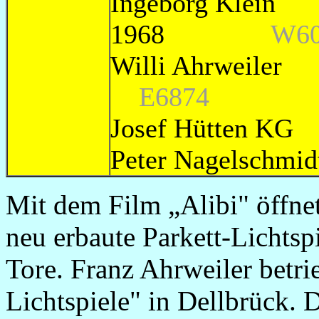
Ingeborg Kl
1968
W60
Willi A
E6874
Josef Hütten
Peter Nagelschmid
Mit dem Film „Alibi" öffn
neu erbaute Parkett-Lichtsp
Tore. Franz Ahrweiler betri
Lichtspiele" in Dellbrück.