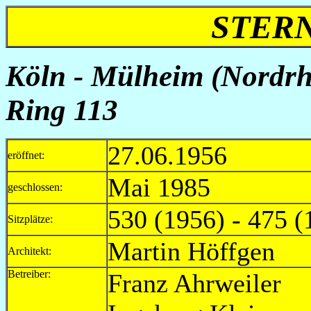
STERN
Köln - Mülheim (Nordrhe
Ring 113
27.06.1956
eröffnet:
Mai 1985
geschlossen:
530 (1956) - 475 (
Sitzplätze:
Martin Höffgen
Architekt:
Betreiber:
Franz Ahrwe