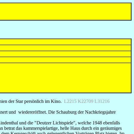
ien der Star persönlich im Kino.
L2215
K22709 L31216
nert und wiedereröffnet. Die Schauburg der Nachkriegsjahre
indenthal und die "Deutzer Lichtspiele", welche 1948 ebenfalls
 betrat das kammerspielartige, helle Haus durch ein geräumiges
 dem Kerngeschäft auch gelegentlichen Vorträgen Platz bieten. Im