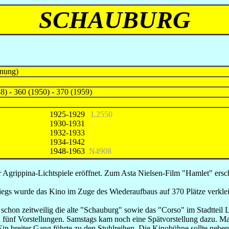
SCHAUBURG
öffnung)
8) - 360 (1950) - 370 (1959)
1925-1929
L2550
1930-1931
1932-1933
1934-1942
1948-1963
N4908
grippina-Lichtspiele eröffnet. Zum Asta Nielsen-Film "Hamlet" ersch
egs wurde das Kino im Zuge des Wiederaufbaus auf 370 Plätze verklei
schon zeitweilig die alte "Schauburg" sowie das "Corso" im Stadtteil L
 fünf Vorstellungen. Samstags kam noch eine Spätvorstellung dazu. Man
in breiter Gang führte zu den Stuhlreihen. Die Kinobühne sollte neben