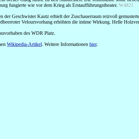
rg fungierte wie vor dem Krieg als Erstaufführungstheater.
W4821
 der Geschwister Kautz erhielt der Zuschauerraum reizvoll gemusterte
beerroter Veloursvorhang erhöhten die intime Wirkung. Helle Holzvert
Bauvorhaben des WDR Platz.
inen
Wikipedia-Artikel
. Weitere Informationen
hier
.