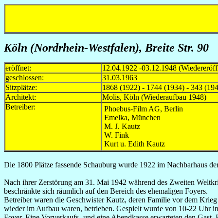
Köln (Nordrhein-Westfalen)
, Breite Str. 90
eröffnet:
12.04.1922 -03.12.1948 (Wiederer
geschlossen:
31.03.1963
Sitzplätze:
1868 (1922) - 1744 (1934) - 343 (194
Architekt:
Molis, Köln (Wiederaufbau 1948)
Betreiber:
Phoebus-Film AG, Berlin
Emelka, München
M. J. Kautz
W. Fink
Kurt u. Edith Kautz
Die 1800 Plätze fassende Schauburg wurde 1922 im Nachbarhaus der A
Nach ihrer Zerstörung am 31. Mai 1942 während des Zweiten Weltkri
beschränkte sich räumlich auf den Bereich des ehemaligen Foyers.
Betreiber waren die Geschwister Kautz, deren Familie vor dem Krieg 
wieder im Aufbau waren, betrieben. Gespielt wurde von 10-22 Uhr in
Foyer. Eine Vorverkaufs- und eine Abendkasse erwarteten den Gast. E