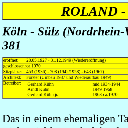
ROLAND -
Köln - Sülz (Nordrhein-W
381
eröffnet:
28.05.1927 - 31.12.1949 (Wiedereröffnung)
geschlossen:
ca.1970
Sitzplätze:
453 (1936) - 708 (1942/1958) - 643 (1967)
Architekt:
Förster (Umbau 1937 und Wiederaufbau 1949)
Betreiber:
Gerhard Kühn
mid.1934-1944
Arndt Kühn
1949-1968
Gerhard Kühn jr.
1968-ca.1970
Das in einem ehemaligen Ta