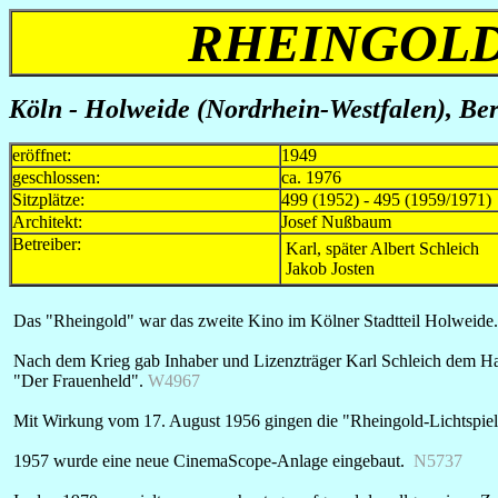
RHEINGOLD
Köln - Holweide (Nordrhein-Westfalen), Ber
eröffnet:
1949
geschlossen:
ca. 1976
Sitzplätze:
499 (1952) - 495 (1959/1971)
Architekt:
Josef Nußbaum
Betreiber:
Karl, später Albert Schleich
Jakob Josten
Das "Rheingold" war das zweite Kino im Kölner Stadtteil Holweide. 
Nach dem Krieg gab Inhaber und Lizenzträger Karl Schleich dem Haus
"Der Frauenheld".
W4967
Mit Wirkung vom 17. August 1956 gingen die "Rheingold-Lichtspiel
1957 wurde eine neue CinemaScope-Anlage eingebaut.
N5737