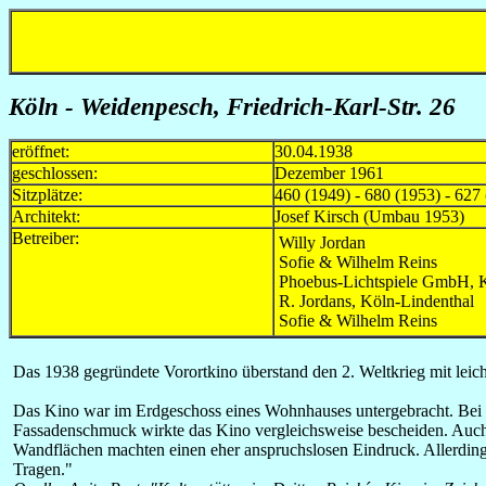
Köln - Weidenpesch, Friedrich-Karl-Str. 26
eröffnet:
30.04.1938
geschlossen:
Dezember 1961
Sitzplätze:
460 (1949) - 680 (1953) - 627
Architekt:
Josef Kirsch (Umbau 1953)
Betreiber:
Willy Jordan
Sofie & Wilhelm Reins
Phoebus-Lichtspiele GmbH, K
R. Jordans, Köln-Lindenthal
Sofie & Wilhelm Reins
Das 1938 gegründete Vorortkino überstand den 2. Weltkrieg mit lei
Das Kino war im Erdgeschoss eines Wohnhauses untergebracht. Bei de
Fassadenschmuck wirkte das Kino vergleichsweise bescheiden. Auch 
Wandflächen machten einen eher anspruchslosen Eindruck. Allerdings
Tragen."