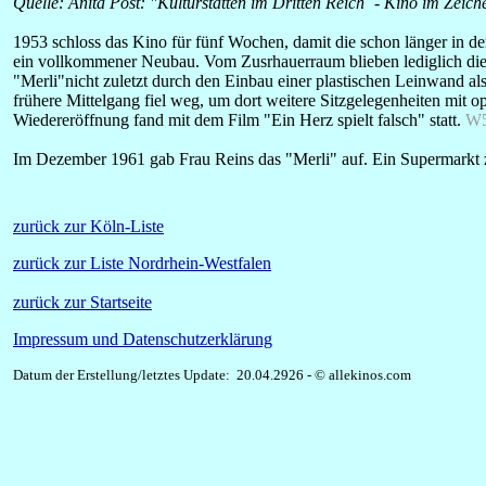
Quelle: Anita Post: "Kulturstätten im Dritten Reich´ - Kino im Zeich
1953 schloss das Kino für fünf Wochen, damit die schon länger in d
ein vollkommener Neubau. Vom Zusrhauerraum blieben lediglich die 
"Merli"nicht zuletzt durch den Einbau einer plastischen Leinwand 
frühere Mittelgang fiel weg, um dort weitere Sitzgelegenheiten mit
Wiedereröffnung fand mit dem Film "Ein Herz spielt falsch" statt.
W5
Im Dezember 1961 gab Frau Reins das "Merli" auf. Ein Supermarkt z
zurück zur Köln-Liste
zurück zur Liste Nordrhein-Westfalen
zurück zur Startseite
Impressum und Datenschutzerklärung
Datum der Erstellung/letztes Update: 20.04.2926 - © allekinos.com