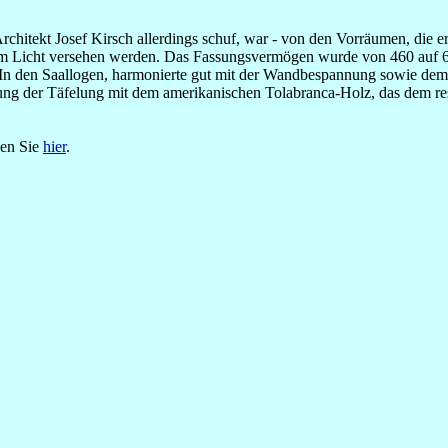
hitekt Josef Kirsch allerdings schuf, war - von den Vorräumen, die e
m Licht versehen werden. Das Fassungsvermögen wurde von 460 auf 650 
er In den Saallogen, harmonierte gut mit der Wandbespannung sowie d
dnung der Täfelung mit dem amerikanischen Tolabranca-Holz, das dem re
den Sie
hier
.