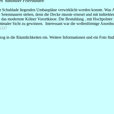
en ´nationaler Feierstunden"
er Schublade liegenden Umbaupläne verwirklicht werden konnte. Was Arc
Seienmauern stehen, denn die Decke musste erneurt und mit indirekte
als das modernste Kölner Vorortkinoe. Die Bestuhlung , mit Hochpolst
 optimaler Sicht zu gewinnen. Interessant war die wellenförmige Anor
337
og in die Räumlichkeiten ein. Weitere Informationen und ein Foto fin