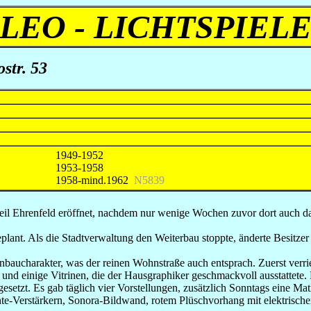
LEO - LICHTSPIEL
str. 53
1949-1952
1953-1958
1958-mind.1962
N5839
teil Ehrenfeld eröffnet, nachdem nur wenige Wochen zuvor dort auch da
lant. Als die Stadtverwaltung den Weiterbau stoppte, änderte Besitze
ucharakter, was der reinen Wohnstraße auch entsprach. Zuerst verrie
nd einige Vitrinen, die der Hausgraphiker geschmackvoll ausstattete. 
gesetzt. Es gab täglich vier Vorstellungen, zusätzlich Sonntags eine M
e-Verstärkern, Sonora-Bildwand, rotem Plüschvorhang mit elektrischer