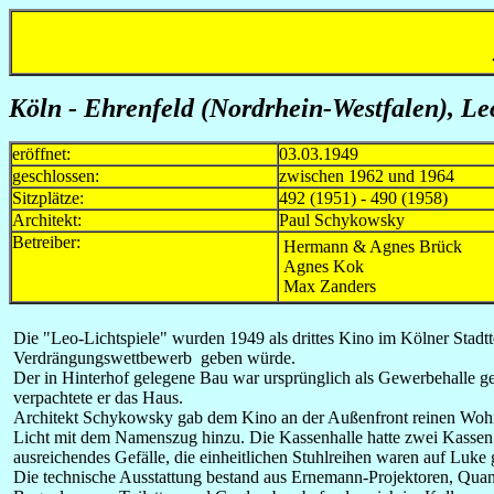
Köln - Ehrenfeld (Nordrhein-Westfalen), Leo
eröffnet:
03.03.1949
geschlossen:
zwischen 1962 und 1964
Sitzplätze:
492 (1951) - 490 (1958)
Architekt:
Paul Schykowsky
Betreiber:
Hermann & Agnes Brück
Agnes Kok
Max Zanders
Die "Leo-Lichtspiele" wurden 1949 als drittes Kino im Kölner Stadt
Verdrängungswettbewerb geben würde.
Der in Hinterhof gelegene Bau war ursprünglich als Gewerbehalle gep
verpachtete er das Haus.
Architekt Schykowsky gab dem Kino an der Außenfront reinen Wohnba
Licht mit dem Namenszug hinzu. Die Kassenhalle hatte zwei Kassen u
ausreichendes Gefälle, die einheitlichen Stuhlreihen waren auf Luke 
Die technische Ausstattung bestand aus Ernemann-Projektoren, Quant