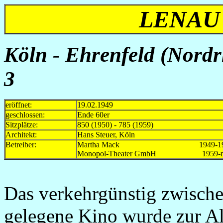
LENAU 
Köln - Ehrenfeld (Nordr
3
eröffnet:
19.02.1949
geschlossen:
Ende 60er
Sitzplätze:
850 (1950) - 785 (1959)
Architekt:
Hans Steuer, Köln
Betreiber:
Martha Mack 1949-19
Monopol-Theater GmbH 1959-mi
Das verkehrgünstig zwische
gelegene Kino wurde zur A