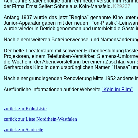
Acht Jahre später erfolgte dann ein neuer Versuch im Rahme
der Firma Ernst Seifert Söhne aus Köln-Mansfeld.
K29237
Anfang 1937 wurde das jetzt "Regina" genannte Kino unter d
Junior-Apparatur gaben mit der neuen "Ton-Plastik"-Leinwand
wurde wieder in Betrieb genommen und unterhielt die Gäste
Nach einem weiteren Betreiberwechsel und Namensänderung 
Der helle Theaterraum mit schwerer Eichenbestuhlung fasste
Projektoren, einem Telefunken-Verstärker, Siemens-Umformer, 
die Woche in der Abendvorstellung bei einem Zuschlag von 5
Gerhardt das Kino in dem ursprünglichen Namen "Hansa" u
Nach einer grundlegenden Renovierung Mitte 1952 änderte I
Ausführliche Informationen auf der Webseite
"Köln im Film"
zurück zur Köln-Liste
zurück zur Liste Nordrhein-Westfalen
zurück zur Startseite