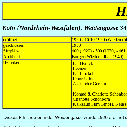
H
Köln
(Nordrhein-Westfalen)
, Weidengasse 34
eröffnet:
1920 - 10.10.1929 (Wiederer
geschlossen:
1983
Sitzplätze:
400 (1920) - 500 (1930) - 461
Architekt:
Burger (Wiederaufbau 1949)
Betreiber:
Paul Bruck
Leenen
Paul Jockel
Franz Ullrich
Alexander Gerhardt
Konrad & Charlotte Schönbo
Charlotte Schönborn
Kalkzaun Film GmbH, Neuss
Dieses Filmtheater in der Weidengasse wurde 1920 eröffnet u