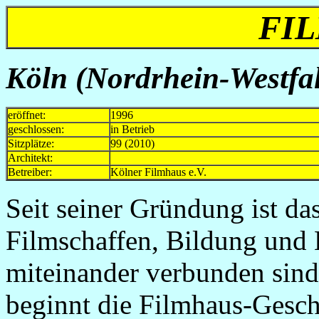
FI
Köln (Nordrhein-Westfal
eröffnet:
1996
geschlossen:
in Betrieb
Sitzplätze:
99 (2010)
Architekt:
Betreiber:
Kölner Filmhaus e.V.
Seit seiner Gründung ist da
Filmschaffen, Bildung und
miteinander verbunden sind
beginnt die Filmhaus-Gesch