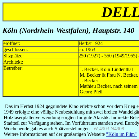
DELL
Köln (Nordrhein-Westfalen)
, Hauptstr. 140
eröffnet:
Herbst 1924
geschlossen:
ca. 1963
Sitzplätze:
250 (1927) - 550 (1949/1955) 
Architekt:
Betreiber:
J. Becker. Köln-Lindenthal
M. Becker & Frau N. Becker,
J. Becker
Mathieu Becker, nach seinem 
Georg Pfeil
Das im Herbst 1924 gegründete Kino erlebte schon vor dem Krieg ein
1949 erfolgte eine völlige Neubestuhlung mit zwei breiten Wandelgän
Holzfaserplattenverwendung sorgten für gute Akustik. Indirekte Be
Stadtteil zur Verfügung stehen. Im Vorführraum standen zwei Eurody
Wochenende gab es auch Spätvorstellungen.
W 4903 N4908
Weitere Informationen auf der großartigen Webseite
"Köln im Film"