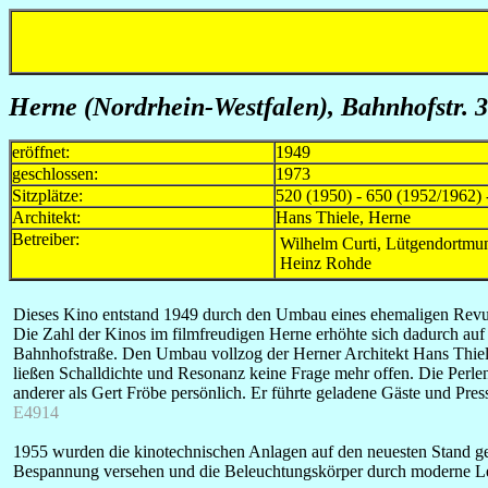
Herne (Nordrhein-Westfalen)
, Bahnhofstr. 3
eröffnet:
1949
geschlossen:
1973
Sitzplätze:
520 (1950) - 650 (1952/1962) 
Architekt:
Hans Thiele, Herne
Betreiber:
Wilhelm Curti, Lütgendortm
Heinz Rohde
Dieses Kino entstand 1949 durch den Umbau eines ehemaligen Revuet
Die Zahl der Kinos im filmfreudigen Herne erhöhte sich dadurch auf 
Bahnhofstraße. Den Umbau vollzog der Herner Architekt Hans Thiele 
ließen Schalldichte und Resonanz keine Frage mehr offen. Die Per
anderer als Gert Fröbe persönlich. Er führte geladene Gäste und Pre
E4914
1955 wurden die kinotechnischen Anlagen auf den neuesten Stand g
Bespannung versehen und die Beleuchtungskörper durch moderne Leu