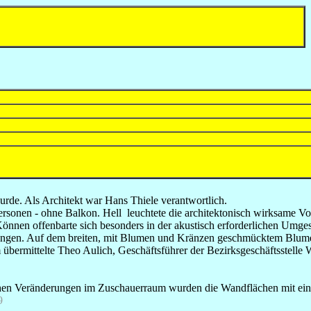
de. Als Architekt war Hans Thiele verantwortlich.
ersonen - ohne Balkon. Hell leuchtete die architektonisch wirksame Vo
nnen offenbarte sich besonders in der akustisch erforderlichen Umges
ungen. Auf dem breiten, mit Blumen und Kränzen geschmücktem Blumen
ihm übermittelte Theo Aulich, Geschäftsführer der Bezirksgeschäftsste
hen Veränderungen im Zuschauerraum wurden die Wandflächen mit eine
9