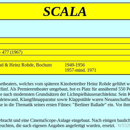
SCALA
- 477 (1967)
und & Heinz Rohde, Bochum
1949-1956
1957-mind. 1971
heaters, welches vom späteren Kinobetreiber Heinz Rohde geführt wur
fünf. Als Premierentheater umgebaut, bot es Platz für annähernd 550 P
nach modernsten Grundsätzen der Lichtspielhäuserarchitektur. Sein Kö
lenleinwand, Klangfilmapparatur sowie Klappstühle waren Neuanschaff
sse in die Thematik seines ersten Filmes: "Berliner Ballade“ ein. Vor 
ebracht und eine CinemaScope-Anlage eingebaut. Nach einigen baulic
chten, die nach eigenen Angaben angefertigt wurden, ersetzt.
W552