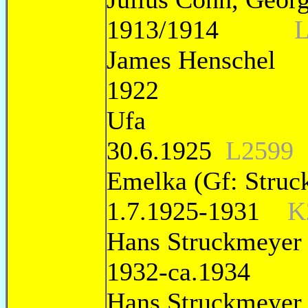
1913/1914
James H
1922
Ufa
30.6.1925
L2599
Emelka (Gf: S
1.7.1925-1931
K
Hans Struckmey
1932-ca.1934
Hans Struc