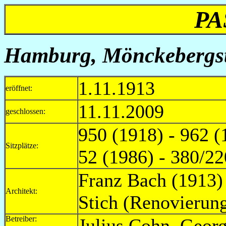
PA
Hamburg, Mönckebergst
1.11.1913
eröffnet:
11.11.2009
geschlossen:
950 (1918) - 962 (
Sitzplätze:
52 (1986) - 380/22
Franz Bach (1913)
Architekt:
Stich (Renovierun
Betreiber:
Julius Cohn, G