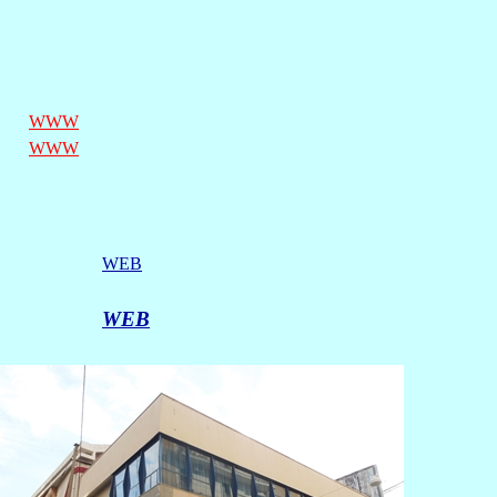
WWW
WWW
WEB
WEB