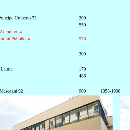
Principe Umberto 73
200
550
 Antonino, 4
ardini Pubblici 4
578
300
 Lauria
170
486
 Mascagni 92
900
1958-1998