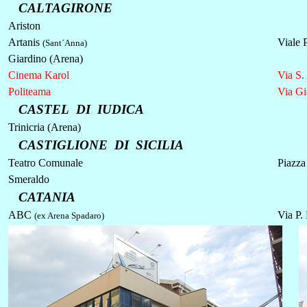
CALTAGIRONE
Ariston
Artanis
Viale 
(Sant´Anna)
Giardino (Arena)
Cinema Karol
Via S.
Politeama
Via Gi
CASTEL DI IUDICA
Trinicria (Arena)
CASTIGLIONE DI SICILIA
Teatro Comunale
Piazza
Smeraldo
CATANIA
ABC
Via P.
(ex Arena Spadaro)