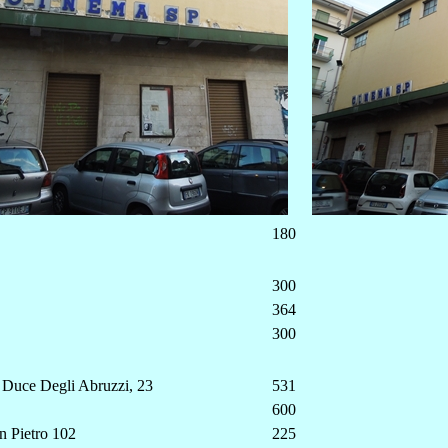
180
300
364
300
 Duce Degli Abruzzi, 23
531
600
n Pietro 102
225