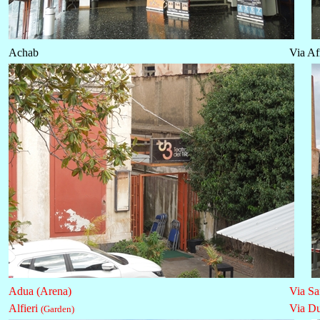
Achab
Via Af
Adua (Arena)
Via Sa
Alfieri
Via Du
(Garden)