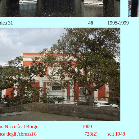
rica 31
46
1995-1999
n. Niccolò al Borgo
1000
ca degli Abruzzi 8
728(2)
seit 1948