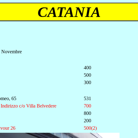
CATANIA
V Novembre
400
500
300
omeo, 65
531
 Indirizzo c/o Villa Belvedere
700
800
200
vour 26
500(2)