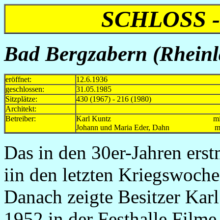
SCHLOSS 
Bad Bergzabern (Rheinla
eröffnet:
12.6.1936
geschlossen:
31.05.1985
Sitzplätze:
430 (1967) - 216 (1980)
Architekt:
Betreiber:
Karl Kuntz mind.1940 
Johann und Maria Eder, Dahn mind
Das in den 30er-Jahren erst
iin den letzten Kriegswochen
Danach zeigte Besitzer Kar
1952 in der Festhalle Filme