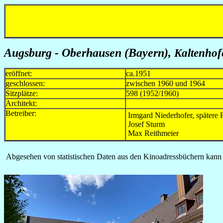
Augsburg - Oberhausen (Bayern)
,
Kaltenhofe
eröffnet:
ca.1951
geschlossen:
zwischen 1960 und 1964
Sitzplätze:
598 (1952/1960)
Architekt:
Betreiber:
Irmgard Niederhofer, spätere
Josef Sturm
Max Reithmeier
Abgesehen von statistischen Daten aus den Kinoadressbüchern kann i