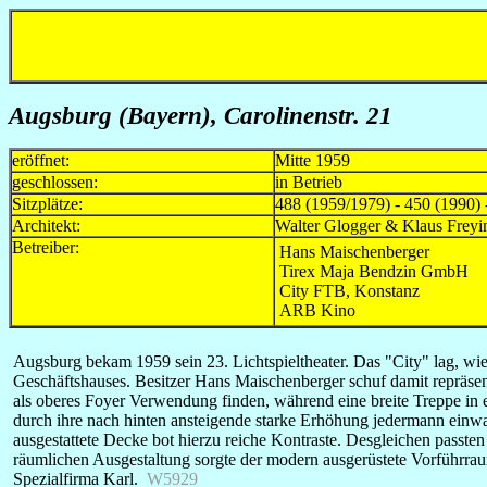
Augsburg (Bayern), Carolinenstr. 21
eröffnet:
Mitte 1959
geschlossen:
in Betrieb
Sitzplätze:
488 (1959/1979) - 450 (1990) 
Architekt:
Walter Glogger & Klaus Freyi
Betreiber:
Hans Maischenberger
Tirex Maja Bendzin GmbH
City FTB, Konstanz
ARB Kino
Augsburg bekam 1959 sein 23. Lichtspieltheater. Das "City" lag, wi
Geschäftshauses. Besitzer Hans Maischenberger schuf damit repräse
als oberes Foyer Verwendung finden, während eine breite Treppe in ei
durch ihre nach hinten ansteigende starke Erhöhung jedermann einwa
ausgestattete Decke bot hierzu reiche Kontraste. Desgleichen pass
räumlichen Ausgestaltung sorgte der modern ausgerüstete Vorführraum
Spezialfirma Karl.
W5929