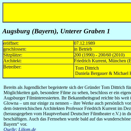
Augsburg (Bayern)
, Unterer Graben 1
eröffnet:
07.12.1989
geschlossen:
in Betrieb
Sitzplätze:
200 (1990) - 200/60 (2010)
Architekt:
Friedrich Kurrent, München (
Betreiber:
Tom Dittrich
Daniela Bergauer & Michael
Bereits als Jugendlicher begeisterte sich der Gründer Tom Dittrich
Möglichkeiten gab, besondere Filme zu sehen, beschloss er ein eig
Augsburger Filminteressierten. Ihr Bekanntheitsgrad reichte bis we
Glowna – um nur einige zu nennen – ihre Werke auch persönlich vorst
dem österreichischen Architekten Professor Friedrich Kurrent im D
(herausgegeben vom Hauptverband Deutscher Filmtheater e.V.) in di
beschäftigen. Auch das Fernsehen wurde bald auf das wunderschöne A
Bayern“ vor.
Quelle: Liliom.de