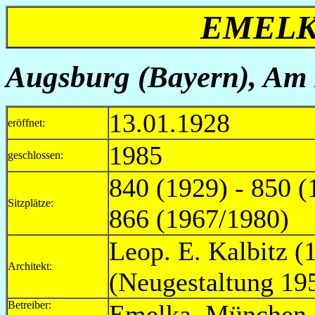
EMELK
Augsburg (Bayern), Am L
13.01.1928
eröffnet:
1985
geschlossen:
840 (1929) - 850 (
Sitzplätze:
866 (1967/1980)
Leop. E. Kalbitz (
Architekt:
(Neugestaltung 19
Betreiber:
Emelka, Mün