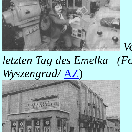
Vo
letzten Tag des Emelka (Fo
Wyszengrad/
AZ
)