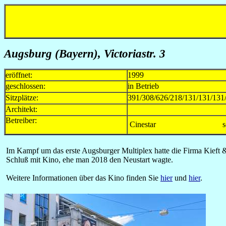
Augsburg (Bayern), Victoriastr. 3
eröffnet:
1999
geschlossen:
in Betrieb
Sitzplätze:
391/308/626/218/131/131/131/2
Architekt:
Betreiber:
Cinestar
s
Im Kampf um das erste Augsburger Multiplex hatte die Firma Kieft &
Schluß mit Kino, ehe man 2018 den Neustart wagte.
Weitere Informationen über das Kino finden Sie
hier
und
hier
.