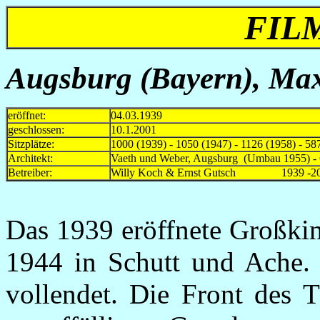
FIL
Augsburg (Bayern), Maxi
eröffnet:
04.03.1939
geschlossen:
10.1.2001
Sitzplätze:
1000 (1939) - 1050 (1947) - 1126 (1958) - 58
Architekt:
Vaeth und Weber, Augsburg (Umbau 1955) -
Betreiber:
Willy Koch & Ernst Gutsch 1939 -2
Das 1939 eröffnete Großkin
1944 in Schutt und Ache.
vollendet. Die Front des Th